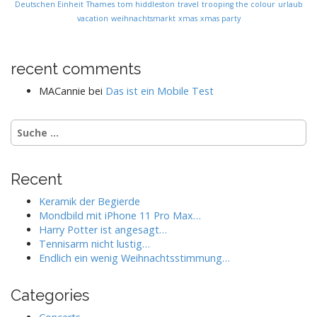
Deutschen Einheit
Thames
tom hiddleston
travel
trooping the colour
urlaub
vacation
weihnachtsmarkt
xmas
xmas party
recent comments
MACannie
bei
Das ist ein Mobile Test
S
u
c
h
Recent
e
n
Keramik der Begierde
a
Mondbild mit iPhone 11 Pro Max…
c
Harry Potter ist angesagt…
h
Tennisarm nicht lustig…
:
Endlich ein wenig Weihnachtsstimmung…
Categories