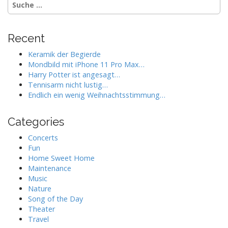
u
c
h
Recent
e
n
Keramik der Begierde
a
Mondbild mit iPhone 11 Pro Max…
c
Harry Potter ist angesagt…
h
Tennisarm nicht lustig…
:
Endlich ein wenig Weihnachtsstimmung…
Categories
Concerts
Fun
Home Sweet Home
Maintenance
Music
Nature
Song of the Day
Theater
Travel