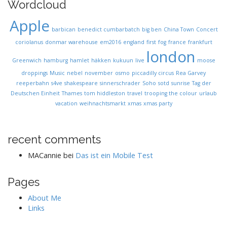
Wordcloud
Apple
barbican
benedict cumbarbatch
big ben
China Town
Concert
coriolanus
donmar warehouse
em2016
england
first
fog
france
frankfurt
london
Greenwich
hamburg
hamlet
häkken
kukuun
live
moose
droppings
Music
nebel
november
osmo
piccadilly circus
Rea Garvey
reeperbahn
s4ve
shakespeare
sinnerschrader
Soho
sotd
sunrise
Tag der
Deutschen Einheit
Thames
tom hiddleston
travel
trooping the colour
urlaub
vacation
weihnachtsmarkt
xmas
xmas party
recent comments
MACannie
bei
Das ist ein Mobile Test
Pages
About Me
Links