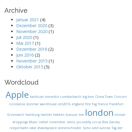
Archive
Januar 2021
(4)
Dezember 2020
(3)
November 2020
(1)
Juli 2020
(1)
Mai 2017
(1)
Dezember 2016
(2)
Juni 2016
(2)
November 2015
(1)
Oktober 2015
(5)
Wordcloud
Apple
barbican
benedict cumbarbatch
big ben
China Town
Concert
coriolanus
donmar warehouse
em2016
england
first
fog
france
frankfurt
london
Greenwich
hamburg
hamlet
häkken
kukuun
live
moose
droppings
Music
nebel
november
osmo
piccadilly circus
Rea Garvey
reeperbahn
s4ve
shakespeare
sinnerschrader
Soho
sotd
sunrise
Tag der