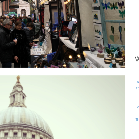
W
T
f
l
T