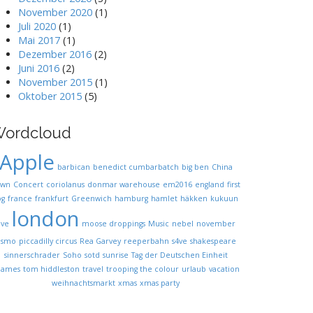
November 2020
(1)
Juli 2020
(1)
Mai 2017
(1)
Dezember 2016
(2)
Juni 2016
(2)
November 2015
(1)
Oktober 2015
(5)
ordcloud
Apple
barbican
benedict cumbarbatch
big ben
China
own
Concert
coriolanus
donmar warehouse
em2016
england
first
og
france
frankfurt
Greenwich
hamburg
hamlet
häkken
kukuun
london
ive
moose droppings
Music
nebel
november
osmo
piccadilly circus
Rea Garvey
reeperbahn
s4ve
shakespeare
sinnerschrader
Soho
sotd
sunrise
Tag der Deutschen Einheit
hames
tom hiddleston
travel
trooping the colour
urlaub
vacation
weihnachtsmarkt
xmas
xmas party