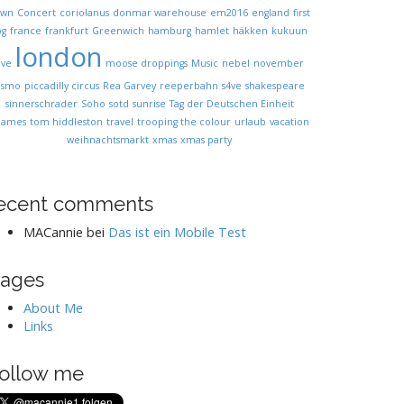
own
Concert
coriolanus
donmar warehouse
em2016
england
first
og
france
frankfurt
Greenwich
hamburg
hamlet
häkken
kukuun
london
ive
moose droppings
Music
nebel
november
osmo
piccadilly circus
Rea Garvey
reeperbahn
s4ve
shakespeare
sinnerschrader
Soho
sotd
sunrise
Tag der Deutschen Einheit
hames
tom hiddleston
travel
trooping the colour
urlaub
vacation
weihnachtsmarkt
xmas
xmas party
ecent comments
MACannie
bei
Das ist ein Mobile Test
ages
About Me
Links
ollow me