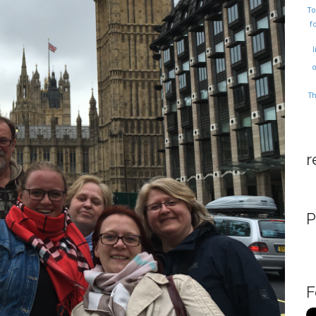
T
f
l
T
r
P
F