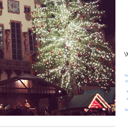
W
T
f
l
T