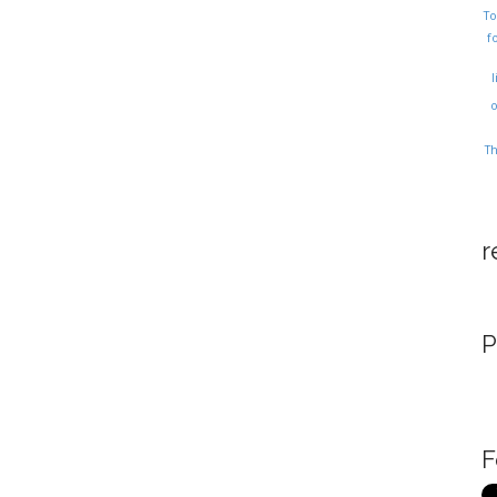
T
f
l
T
r
P
F