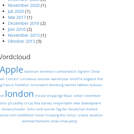
November 2020
(1)
Juli 2020
(1)
Mai 2017
(1)
Dezember 2016
(2)
Juni 2016
(2)
November 2015
(1)
Oktober 2015
(5)
ordcloud
Apple
barbican
benedict cumbarbatch
big ben
China
own
Concert
coriolanus
donmar warehouse
em2016
england
first
og
france
frankfurt
Greenwich
hamburg
hamlet
häkken
kukuun
london
ive
moose droppings
Music
nebel
november
osmo
piccadilly circus
Rea Garvey
reeperbahn
s4ve
shakespeare
sinnerschrader
Soho
sotd
sunrise
Tag der Deutschen Einheit
hames
tom hiddleston
travel
trooping the colour
urlaub
vacation
weihnachtsmarkt
xmas
xmas party