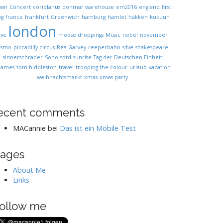
own
Concert
coriolanus
donmar warehouse
em2016
england
first
og
france
frankfurt
Greenwich
hamburg
hamlet
häkken
kukuun
london
ive
moose droppings
Music
nebel
november
osmo
piccadilly circus
Rea Garvey
reeperbahn
s4ve
shakespeare
sinnerschrader
Soho
sotd
sunrise
Tag der Deutschen Einheit
hames
tom hiddleston
travel
trooping the colour
urlaub
vacation
weihnachtsmarkt
xmas
xmas party
ecent comments
MACannie
bei
Das ist ein Mobile Test
ages
About Me
Links
ollow me